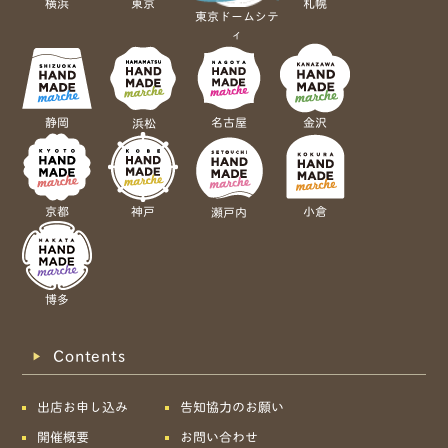
横浜
東京
札幌
東京ドームシテ
ィ
静岡
名古屋
金沢
浜松
京都
神戸
小倉
瀬戸内
博多
Contents
出店お申し込み
告知協力のお願い
開催概要
お問い合わせ