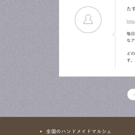
た
htt
毎
なア
どの
す。
全国のハンドメイドマルシェ